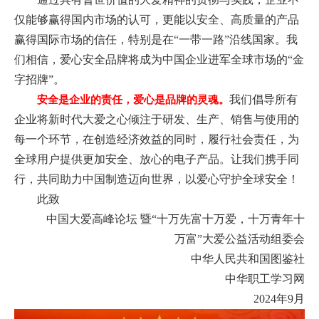
仅能够赢得国内市场的认可，更能以安全、高质量的产品
赢得国际市场的信任，特别是在“一带一路”沿线国家。我
们相信，爱心安全品牌将成为中国企业进军全球市场的“金
字招牌”。
我们倡导所有
安全是企业的责任，爱心是品牌的灵魂。
企业将新时代大爱之心倾注于研发、生产、销售与使用的
每一个环节，在创造经济效益的同时，履行社会责任，为
全球用户提供更加安全、放心的电子产品。让我们携手同
行，共同助力中国制造迈向世界，以爱心守护全球安全！
此致
中国大爱高峰论坛 暨“十万先富十万爱，十万青年十
万富”大爱公益活动组委会
中华人民共和国图鉴社
中华职工学习网
2024年9月