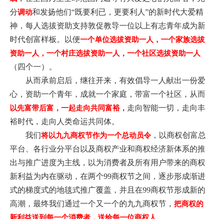
分
和发扬他们“既要利已，更要利人”的新时代大爱精
调动
神，每人选拔资助支持敦促教导一位以上有志青年成为新
时代创富样板。以便
一个单位选拔资助一人，
一个家族选拔
资助一人，一个村庄选拔资助一人，一个社区选拔资助一人
（四个一）
。
从而承前启后，继往开来，有效倡导一人献出一份爱
心，资助一个青年，成就一个家庭，带富一个社区，从而
走向智能一切，走向丰
以先富
带后富，一起走向共同富裕，
裕时代，走向人类命运共同体。
我们
，以商权创富总
将以九九商权节作为一个总动员令
平台、各行业分平台以及商权产业和商权经济新体系的推
出与推广进度为主线，以为消费者及所有用户带来的商权
新利益为内在驱动，在两个99商权节之间，逐步形成渐进
式的梯度式的地毯式推广覆盖，并且在99商权节形成新的
高潮，最终我们通过一个又一个的九九商权节，
把商权的
新利益送到每一个消费者，送给每一位商权人。