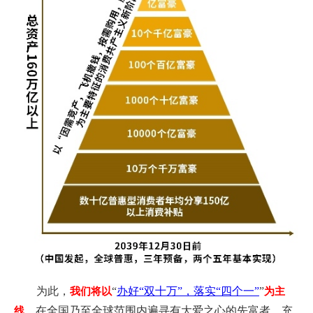
为此，
“
办好“双十万”，落实“四个一”
”
我们将
以
为主
，在全国乃至全球范围内遍寻有大爱之心的先富者，充
线