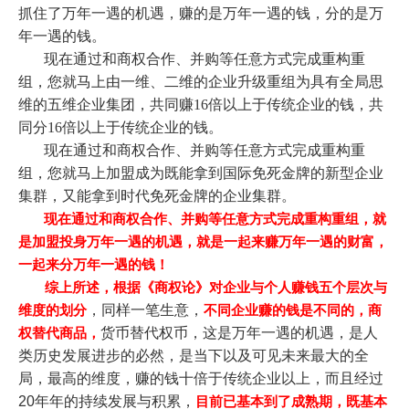
抓住了万年一遇的机遇，赚的是万年一遇的钱，分的是万
年一遇的钱。
现在通过和商权合作、并购等任意方式完成重构重
组，您就马上由一维、二维的企业升级重组为具有全局思
维的五维企业集团，共同赚16倍以上于传统企业的钱，共
同分16倍以上于传统企业的钱。
现在通过和商权合作、并购等任意方式完成重构重
组，您就马上加盟成为既能拿到国际免死金牌的新型企业
集群，又能拿到时代免死金牌的企业集群。
现在通过和商权合作、并购等任意方式完成重构重组，就
是加盟投身万年一遇的机遇，就是一起来赚万年一遇的财富，
一起来分万年一遇的钱！
综上所述，根据《商权论》对企业与个人赚钱五个层次与
，
同样一笔生意，
维度的划分
不同企业赚的钱是不同的，
商
货币替代权币，这是
万年一遇的机遇，是人
权替代商品，
类历史发展进步的必然，是当下以及可见未来最大的全
局，最高的维度，赚的钱十倍于传统企业以上，而且经过
20年年的持续发展与积累，
目前已基本到了成熟期，既基本