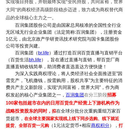
实现项目持股，并朝
最终实现“全民持股，共同富裕，世界
大同”的商权经济高级阶段稳步迈进，致力成为商权替代商
品的全球核心主力之一。
百润集团股份公司是由国家总局核准的全国性全行业
无区域无行业企业集团（法定简称:百润集团），注册资金
1亿元，由北京政产学研资讯技术研究院与国卡集团股份
公司等投资兴建。
百润集团（
br.life
）通过打造百润百货直播与直销平台
（百货生活
bh.life
），旨在通过直播与直销，帮百货厂商
直播直销收钱简单，助消费者直选直达方便快捷！
为深入实践商权理论，将人类经济社会全面推进至”因
需竞产，飞机撒钱，按需购用，股权共享”为主要特征的消
费共产主义新阶段，实现“共同富裕，世界大同”，作为商
权发起的核心产业集团之一，
百润集团
在
分三阶段
招募
100家包括超市在内的日用百货生产经营上下游机构作为
战略投资股东的同时，
拟
在全球分批分次重购重组万家百
货超市，
在全球主要国家实现线上线下同步选购、线下就近
提货、全部百货一元购
（1元法定货币+相应
商权积分
），
打