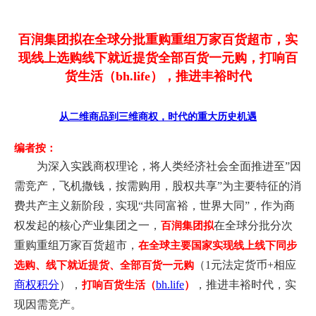
百润集团拟在全球分批重购重组万家百货超市，实
现线上选购线下就近提货全部百货一元购，打响百
货生活（bh.life），推进丰裕时代
从二维商品到三维商权，时代的重大历史机遇
编者按：
为深入实践商权理论，将人类经济社会全面推进至”因
需竞产，飞机撒钱，按需购用，股权共享”为主要特征的消
费共产主义新阶段，实现“共同富裕，世界大同”，作为商
权发起的核心产业集团之一，
在全球分批分次
百润集团
拟
重购重组万家百货超市，
在全球主要国家实现线上线下同步
（1元法定货币+相应
选购、线下就近提货、全部百货一元购
商权积分
），
bh.life
，推进丰裕时代，实
打响百货生活（
）
现因需竞产。