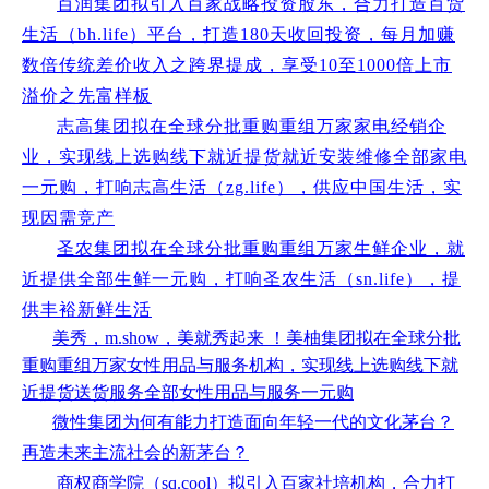
百润集团拟引入百家战略投资股东，合力打造百货
生活（bh.life）平台，打造180天收回投资，每月加赚
数倍传统差价收入之跨界提成，享受10至1000倍上市
溢价之先富样板
志高集团拟在全球分批重购重组万家家电经销企
业，实现线上选购线下就近提货就近安装维修全部家电
一元购，打响志高生活（zg.life），供应中国生活，实
现因需竞产
圣农集团拟在全球分批重购重组万家生鲜企业，就
近提供全部生鲜一元购，打响圣农生活（sn.life），提
供丰裕新鲜生活
美秀，m.show，美就秀起来 ！美柚集团拟在全球分批
重购重组万家女性用品与服务机构，实现线上选购线下就
近提货送货服务全部女性用品与服务一元购
微性集团为何有能力打造面向年轻一代的文化茅台？
再造未来主流社会的新茅台？
商权商学院（sq.cool）拟引入百家社培机构，合力打