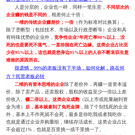
人是分层的，
企业也一样，同样一笔生意，
不同层次的
，相差何止十倍：
企业赚的钱是不同的
（作为标准对比换算）
。
一维的传统企业赚差价；一倍
除了垄断型（包括技术、市场以及行政垄断等）企业和具
有特殊优势的企业外，
竞争性企业7年死亡率90%以上，没
死的也是要死不落气，一直徘徊在死亡边缘。这类企业占比至
少在95%以上，这也就是您身边95%以上的人在不断哀叹生意
难做的原因所在。
很遗憾，99%的老板没有下半场，如何化解，路在何
方？民营老板必转
除了差价外，再赚一道资本溢
二维的有资
本思维的企业
价。除了卖产品，还卖股权，股权的收益至少一倍以上差
价收入。
（以上市或批量融到资
赚二倍以上。这类企业成熟
金为准）
，除了个别找死的企业
后，基本就拿到了免死金牌
外，基本上不作死就不会死，最多是你吃我或者我吃你，
也就是通过企业并购重组，继续存活成长。这类企业占比
不会超过1%，也就是百里挑一或千里挑一了。