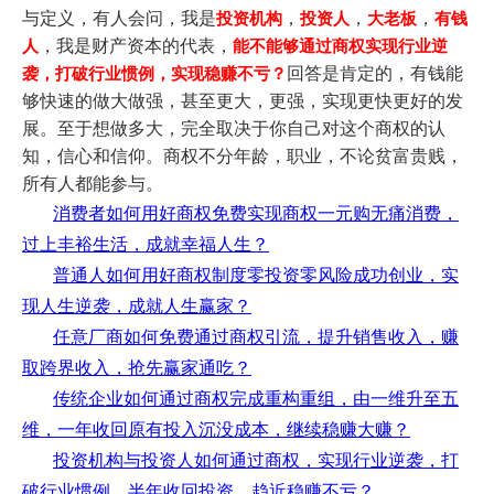
与定义，
有人会问，我是
，
，
，
投资机构
投资人
大老板
有钱
，我是财产资本的代表，
人
能不能
够通过商权实现行业逆
回答是肯定的，有钱能
袭，打破行业惯例，实现稳赚不亏？
够快速的做大做强，甚至更大，更强，实现更快更好的发
展。至于想做多大，完全取决于你自己对这个商权的认
知，信心和信仰。商权不分年龄，职业，不论贫富贵贱，
所有人都能参与。
消费者如何用好商权免费实现商权一元购无痛消费，
过上丰裕生活，成就幸福人生？
普通人如何用好商权制度零投资零风险成功创业，实
现人生逆袭，成就人生赢家？
任意厂商如何免费通过商权引流，提升销售收入，赚
取跨界收入，抢先赢家通吃？
传统企业如何通过商权完成重构重组，由一维升至五
维，一年收回原有投入沉没成本，继续稳赚大赚？
投资机构与投资人如何通过商权，实现行业逆袭，打
破行业惯例，半年收回投资，趋近稳赚不亏？