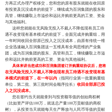
方再正式办理产权移交，您和您的原有股东就能在收回原
有投资及沉没成本的前提下，继续成为百润集团的股东和
高管，继续赚取上市溢价和远比并购前更高的工资、资金
与其他福利。
这样您就能在无风险无投入不裁人不降低现有员工待
遇不改变现有基本模式的前提下，全面完成并购重组，
用
一年时间
收回全部原已投入之沉没成本，由原有传统一维
企业迅速融入百润集团这一五维具有全局思维的产业集
团，成为百润集团的股东、高管和员工，继续赚取上市溢
价和远比并购前更高的工资、资金与其他福利。
具体来讲当您成功和百润集团签订并购重组协议后，您将
在无风险无投入不裁人不降低现有员工待遇不改变现有基
本模式的前提下，在一年以内
（指同行业第一批重购重组
单位，第二批、第三批时间会顺序拉长）
收回全部原已投
入之沉没成本
。
您在签约当天就能拿到与投资额等值的创始商权树
（比如资产评估100万，就送总产量100万贡献值的商权
树），从投资当天就能每天生产释放与人民币等值的贡献