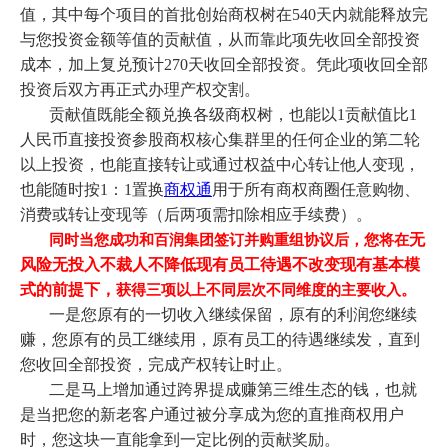
值，其中每个项目的首批创始商权树在540天内就能释放完
与您投资金额等值的贡献值，从而靠此项先收回全部投资
成本，加上复兑预计270天收回全部投资。凭此项收回全部
投资后双方再正式办理产权交割。
贡献值既能全额兑换各级商权树，也能以1贡献值比1
人民币直接投资参股商权核心集群里的任何企业的第二轮
以上投资，也能直接转让或通过权益中心转让他人变现，
也能随时按1：1置换
商权通
用于所有商权商圈任意购物、
消费或转让变现等
（后两项需扣除相应手续费）。
无
同时当您成功和百润集团签订并购重组协议后，您将在
风险无投入不裁人不降低现有员工待遇不改变现有基本模
式的前提下，
获得三项以上不同层次不同维度的主要收入。
一是您原有的一切收入继续保留，原有的利润您继续
赚，您原有的员工继续用，原有员工的待遇继续发，直到
您收回全部投资，完成产权转让时止。
二是马上增加通过跨界提成赚第三维生态的钱，也就
是当把您的新老客户通过被分享成为您的直推商权用户
时，您这块一直能拿到一定比例的贡献奖励。