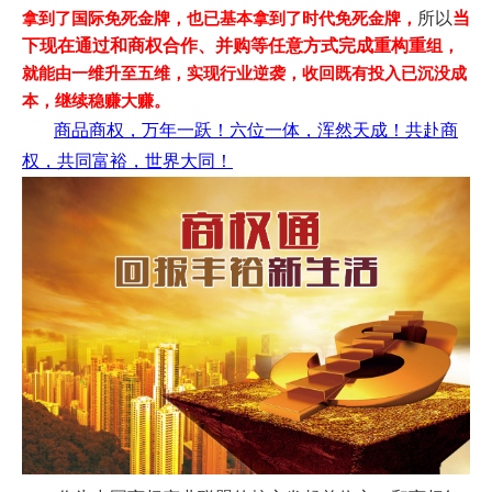
所以
当
拿到了国际免死金牌，也已基本拿到了时代免死金牌，
下
现在通过和商权合作、并购等任意方式完成重构重
组，
就能由一维升至五维，实现行业逆袭，收回既有投入已沉没成
本，继续稳赚大赚。
商品商权，万年一跃！六位一体，浑然天成！共赴商
权，共同富裕，世界大同！