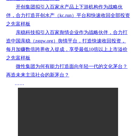
开创集团拟引入百家水产品上下游机构作为战略伙
伴，合力打造开创水产（kc.run）平台和快速收回全部投资
之先富样板
亲稳科技拟引入百家舆情企业作为战略伙伴，合力打
造中国亲稳（zgqw.org）舆情平台，打造快速收回投资，
每月加赚数倍跨界收入提成，享受最低10倍以上上市溢价
之先富样板
微性集团为何有能力打造面向年轻一代的文化茅台？
再造未来主流社会的新茅台？
……