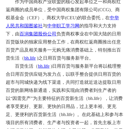
作为中国商权产业联盟的核心发起单位之一和商权红
返商圈的成员单位，受中国商权集团有限公司(CCG)、商
权基金会（CEF）、商权大学(CEU)的联合委托，在
中华
人民共和国图鉴社
与
中华职工学习网
的指导和大力支持
下，由
百润集团股份公司
负责商权事业在中国大陆的日用
百货版块的独家应用
整合
工作，在商权红返商圈推出任意
百货产品及相关服务一元购无痛消费基础上，特别推出百
货生活（
bh.life
)之日用百货与服务新平台。
百货生活（
bh.life
)日用百货与服务新平台
将以梳理整
合日用百货供应链为发力点，以联手整合提供日用百货的
超市与同城快递为线下渠道，共同打造就近送达提取日用
百货的新网络新通道，实践和实现由消费者到生产者的
以“因需竞产”为主要特征的百货新生活（bh.life），让消费
者享受更好、
更新、更快
的日用品，过上更丰裕、更充
足、更便利的百货新生活（bh.life）。在此基础上
和参与本
项目的所有消费者、生产者与投资者一起，首先主板上市