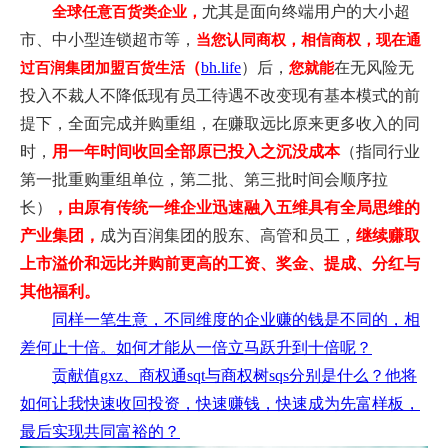
尤其是面向终端用户的大小超
全球任意百货类企业
，
市、中小型连锁超市等，
当您
认同商权，相信商权，
现
在通
（
bh.life
）
后，
在无风险无
过百润集团加盟百货生活
您就能
投入不裁人不降低现有员工待遇不改变现有基本模式的前
提下，
全面完成并购重组，
在赚取远比原来更多收入的同
时，
用一年时间
收回全部原已投入之沉没成本
（指同行业
第一批重购重组单位，第二批、第三批时间会顺序拉
长）
，由原有传统一维企业迅速融入五维具有全局思维的
产业集团，
成为百润集团的股东、高管和员工，
继续赚取
上市溢价和远比并购前更高的工资、奖金、提成、分红与
其他福利。
同样一笔生意，不同维度的企业赚的钱是不同的，相
差何止十倍。如何才能从一倍立马跃升到十倍呢？
贡献值gxz、商权通sqt与商权树sqs分别是什么？他将
如何让我快速收回投资，快速赚钱，快速成为先富样板，
最后实现共同富裕的？