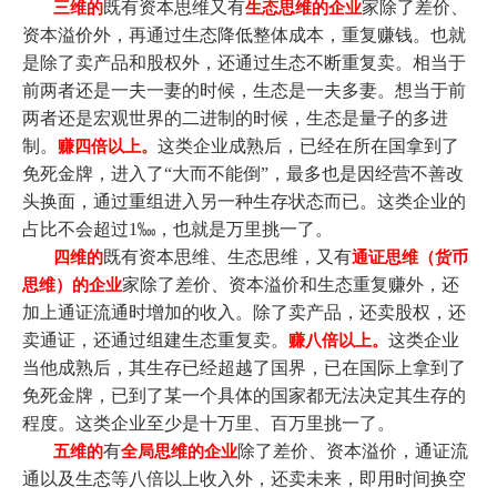
既有资本思维又有
家除了差价、
三维的
生态思维的企业
资本溢价外，再通过生态降低整体成本，重复赚钱。也就
是除了卖产品和股权外，还通过生态不断重复卖。相当于
前两者还是一夫一妻的时候，生态是一夫多妻。想当于前
两者还是宏观世界的二进制的时候，生态是量子的多进
制。
这类企业成熟后，已经在所在国拿到了
赚四倍以上。
免死金牌，进入了“大而不能倒”，最多也是因经营不善改
头换面，通过重组进入另一种生存状态而已。这类企业的
占比不会超过1‱，也就是万里挑一了。
既有资本思维、生态思维，又有
四维的
通证思维（货币
家除了差价、资本溢价和生态重复赚外，还
思维）的企业
加上通证流通时增加的收入。除了卖产品，还卖股权，还
卖通证，还通过组建生态重复卖。
这类企业
赚八倍以上。
当他成熟后，其生存已经超越了国界，已在国际上拿到了
免死金牌，已到了某一个具体的国家都无法决定其生存的
程度。这类企业至少是十万里、百万里挑一了。
有
除了差价、资本溢价，通证流
五维的
全局思维的企业
通以及生态等八倍以上收入外，还卖未来，即用时间换空