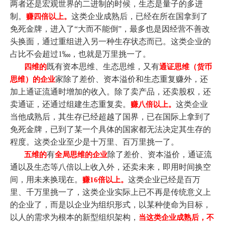
两者还是宏观世界的二进制的时候，生态是量子的多进
制。
这类企业成熟后，已经在所在国拿到了
赚四倍以上。
免死金牌，进入了“大而不能倒”，最多也是因经营不善改
头换面，通过重组进入另一种生存状态而已。这类企业的
占比不会超过1‱，也就是万里挑一了。
既有资本思维、生态思维，又有
四维的
通证思维（货币
家除了差价、资本溢价和生态重复赚外，还
思维）的企业
加上通证流通时增加的收入。除了卖产品，还卖股权，还
卖通证，还通过组建生态重复卖。
这类企业
赚八倍以上。
当他成熟后，其生存已经超越了国界，已在国际上拿到了
免死金牌，已到了某一个具体的国家都无法决定其生存的
程度。这类企业至少是十万里、百万里挑一了。
有
除了差价、资本溢价，通证流
五维的
全局思维的企业
通以及生态等八倍以上收入外，还卖未来，即用时间换空
间，用未来换现在。
这类企业已经是百万
赚16倍以上。
里、千万里挑一了，这类企业实际上已不再是传统意义上
的企业了，而是以企业为组织形式，以某种使命为目标，
以人的需求为根本的新型组织架构，
当这类企业成熟后，不