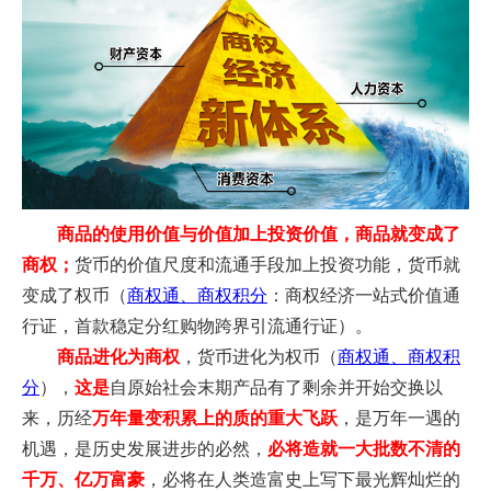
商品的使用价值与价值加上投资价值，商品就变成了
商权；
货币的价值尺度和流通手段加上投资功能，货币就
变成了权币（
商权通、商权积分
：商权经济一站式价值通
行证，首款稳定分红购物跨界引流通行证）。
商品进化为商权
，货币进化为权币（
商权通、商权积
分
），
这是
自原始社会末期产品有了剩余并开始交换以
来，历经
万年量变积累上的质的重大飞跃
，是万年一遇的
机遇，是历史发展进步的必然，
必将造就一大批数不清的
千万、亿万富豪
，必将在人类造富史上写下最光辉灿烂的