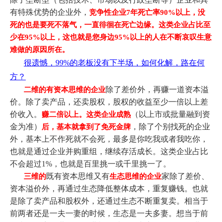
有特殊优势的企业外，
竞争性企业7年死亡率90%以上，没
死的也是要死不落气，一直徘徊在死亡边缘。这类企业占比至
少在95%以上，这也就是您身边95%以上的人在不断哀叹生意
难做的原因所在。
很遗憾，99%的老板没有下半场，如何化解，路在何
方？
除了差价外，再赚一道资本溢
二维的有资
本思维的企业
价。除了卖产品，还卖股权，股权的收益至少一倍以上差
价收入。
（以上市或批量融到资
赚二倍以上。这类企业成熟
金为准）
，除了个别找死的企业
后，基本就拿到了免死金牌
外，基本上不作死就不会死，最多是你吃我或者我吃你，
也就是通过企业并购重组，继续存活成长。这类企业占比
不会超过1%，也就是百里挑一或千里挑一了。
既有资本思维又有
家除了差价、
三维的
生态思维的企业
资本溢价外，再通过生态降低整体成本，重复赚钱。也就
是除了卖产品和股权外，还通过生态不断重复卖。相当于
前两者还是一夫一妻的时候，生态是一夫多妻。想当于前