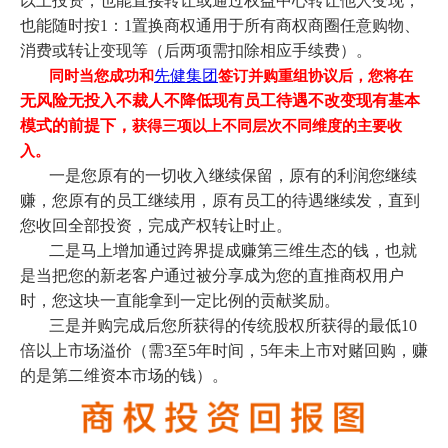
以上投资，也能直接转让或通过权益中心转让他人变现，
也能随时按1：1置换商权通用于所有商权商圈任意购物、
消费或转让变现等（后两项需扣除相应手续费）。
先健集团
同时当您成功和
签订并购重组协议后，您将在
无风险无投入不裁人不降低现有员工待遇不改变现有基本
模式的前提下，
获得三项以上不同层次不同维度的主要收
入。
一是您原有的一切收入继续保留，原有的利润您继续
赚，您原有的员工继续用，原有员工的待遇继续发，直到
您收回全部投资，完成产权转让时止。
二是马上增加通过跨界提成赚第三维生态的钱，也就
是当把您的新老客户通过被分享成为您的直推商权用户
时，您这块一直能拿到一定比例的贡献奖励。
三是并购完成后您所获得的
传统股权所获得的最低10
倍以上市场溢价（需3至5年时间，5年未上市对赌回购，赚
的是第二维资本市场的钱）。