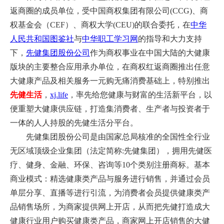
返商圈的成员单位，受中国商权集团有限公司(CCG)、商
权基金会（CEF）、商权大学(CEU)的联合委托，在
中华
人民共和国图鉴社
与
中华职工学习网
的指导和大力支持
下，
先健集团股份公司
作为商权事业在中国大陆的大健康
版块的主要整合应用承办单位，在商权红返商圈推出任意
大健康产品及相关服务一元购无痛消费基础上，特别推出
先健生活
，
xj.life
，率先给您健康与财富的生活
新平台，以
便重塑大健康供应链，打造集消费者、生产者与投资者于
一体的人人持股的先健生活分平台。
先健集团股份公司是由国家总局核准的全国性全行业
无区域顶级企业集团（法定简称:先健集团），拥用先健医
疗、健身、金融、环保、咨询等10个类别注册商标。
基本
商业模式：精选健康类产品与服务进行销售，并通过会员
单层分享、直播等进行引流，为消费者会员提供健康类产
品销售场所，为商家提供网上开店，从而把先健打造成大
健康行业用户购买健康类产品，商家网上开店销售的大健