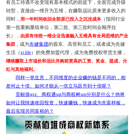
有员工待遇不改变现有基本模式的前提下，全面完成升级
转型，直接由一维升为五维，在赚取远比原来更多收入的
同时，
（指同行业
用一年时间收回全部原已投入之沉没成本
第一批重购重组单位，第二批、第三批时间会顺序拉
长），
由原有传统一维企业迅速融入五维具有全局思维的产业
，成为
先健集团
的股东、高管和员工，或者成为
先健
集团
生活（
xj.life
）的免费加盟代理，成为免费授权带货主播，
继续赚取上市溢价和远比并购前更高的工资、奖金、提成、分
红与其他福利。
同样一笔生意，不同维度的企业赚的钱是不同的，相
差何止十倍。如何才能从一倍立马跃升到十倍呢？
贡献值gxz、商权通sqt与商权树sqs分别是什么？他将
如何让我快速收回投资，快速赚钱，快速成为先富样板，
最后实现共同富裕的？