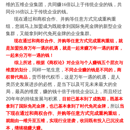
维的五维企业集团，共同赚16倍以上于传统企业的钱，共
同分16倍以上于传统企业的钱。
现在通过和商权合作、并购等任意方式完成重构重
组，您就马上加盟成为既能拿到国际免死金牌的新型企业
集群，又能拿到时代免死金牌的企业集群。
现在通过和商权合作、并购等任意方式完成重构重组，就
是加盟投身万年一遇的机遇，就是一起来赚万年一遇的财富，
一起来分万年一遇的钱！
综上所述，根据《商权论》对企业与个人赚钱五个层次与
，
同样一笔生意，
维度的划分
不同企业赚的钱是不同的，
商
货币替代权币，这是
万年一遇的机遇，是人
权替代商品，
类历史发展进步的必然，是当下以及可见未来最大的全
局，最高的维度，赚的钱十倍于传统企业以上，而且经过
20年年的持续发展与积累，
目前已基本到了成熟期，既基本
所以
当
拿到了国际免死金牌，也已基本拿到了时代免死金牌，
下
现在通过和商权合作、并购等任意方式完成重构重
组，
就能由一维升至五维，实现行业逆袭，收回既有投入已沉没成
本，继续稳赚大赚。