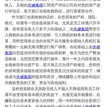
收入。
又能由
先健集团
汇同资产评估公司在对您的资产进
行评估后，双方签订全面收购协议，进行更紧密合作。
作为签订全面收购协议的，在您原有的产权、团队、
模式、待遇等一切全面保留不动、尤其是员工待遇只升不
降、原有股东收入只多不少的基础上，
由
先健集团
帮您引
入商权的会员体系进行促销，引入商权的财务体系进行核
算，同时您现有企业的全部产品与服务全面纳入商权红返
商圈的一元购无痛消费进行推广销售。在此基础上由
先健
集团
向您提供同等价值的创始商权树，每天为您生产释放
贡献值，当您按照要求进行操作，预计一年之内原有股东
全面收回评估资产后，双方再正式办理产权移交，您和您
的原有股东就能在收回原有投资及沉没成本的前提下，继
续成为
先健集团
的股东和高管，继续赚取上市溢价和远比
并购前更高的工资、资金与其他福利。
这样您就能在无风险无投入不裁人不降低现有员工待
遇不改变现有基本模式的前提下，全面完成并购重组，
在
赚取远比原来更多收入的同时，
用一年时间收回全部原已
投入之沉没成本，由原有传统一维企业迅速融入
先健集团