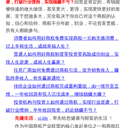
回答是肯定的，有钱能
袭，打破行业惯例，实现稳赚不亏？
够快速的做大做强，甚至更大，更强，实现更快更好的发
展。至于想做多大，完全取决于你自己对这个商权的认
知，信心和信仰。商权不分年龄，职业，不论贫富贵贱，
所有人都能参与。
消费者如何用好商权免费实现商权一元购无痛消费，
过上丰裕生活，成就幸福人生？
普通人如何用好商权制度零投资零风险成功创业，实
现人生逆袭，成就人生赢家？
任意厂商如何免费通过商权引流，提升销售收入，赚
取跨界收入，抢先赢家通吃？
传统企业如何通过商权完成重构重组，由一维升至五
维，一年收回原有投入沉没成本，继续稳赚大赚？
投资机构与投资人如何通过商权，实现行业逆袭，打
破行业惯例，半年收回投资，趋近稳赚不亏？
先健生活
，
xj.life
，率先给您健康与财富的生活 ！
作为中国商权产业联盟的核心发起单位之一和商权红