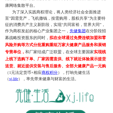
康网络集散平台。
为了深入实践商权理论，
将人类经济社会全面推进
至”因需竞产，飞机撒钱，按需购用，股权共享”为主要特
征的消费共产主义新阶段，实现“共同富裕，世界大同”，
作为商权发起的核心产业集团之一，
先健集
团
在分阶段
招
募战略投资股东
的同时，
拟在全球通过免费连锁加盟和零
风险并购等方式分批重购重组万家大健康产品服务和展销
专营单位，
和厂家结成广泛联盟，在全球主要国家
实现线
上线下选购下单、厂家因需直供、线下就近体验展示提货
送货、就近提供安装与售后服务、全部大健康产品一元购
（1元法定货币+相应
商权积分
），打响先健生活
（
xj.life
），率先带来健康与财富的生活。