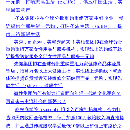
一元购，打响志高生活（zg.life），供应中国生活，实
现因需竞产
圣农集团拟在全球分批重购重组万家生鲜企业，就
近提供全部生鲜一元购，打响圣农生活（sn.life），提
供丰裕新鲜生活
美秀，m.show，美就秀起来 ！美柚集团拟在全球分批
重购重组万家女性用品与服务机构，实现线上选购线下就
近提货送货服务全部女性用品与服务一元购
先健集团拟在全球分批重购重组万家健康产品体验展
销店，招募万名以上大健康主播，实现线上选购线下就近
体验提货送货就近安装维修全部健康产品一元购，实现先
健生活（xj.life），健康生活
微性集团为何有能力打造面向年轻一代的文化茅台？
再造未来主流社会的新茅台？
商权商学院（sq.cool）拟引入百家社培机构，合力打
造90天内收回全部投资，每月加赚100万教培收入与直推提
成，并且通过传统股权享受最低10倍以上超值上市溢价之