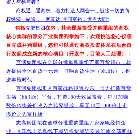
资人与参与者？
商权通、通商权，着力打造人网合一，链接一切的商
权经济一站通，一网直达“共同富裕，世界大同”
包括
先健集团
在内
，其余愿意接受并购重组的商权
核心集群的部分产业集团列举如下，欢迎挑选您心仪项
目完成并购重组，您也可以通过商权投资体系在后台自
行发起成立新的核心项目（开发中，目前人工处理）：
百润集团拟在全球分批重购重组万家百货超市，就
近提供全体百货一元购，打响百货生活（bh.life），推
进丰裕时代
百润集团拟引入百家战略投资股东，合力打造百货
生活（bh.life）平台，打造180天收回投资，每月加赚
数倍传统差价收入之跨界提成，享受10至1000倍上市
溢价之先富样板
志高集团拟在全球分批重购重组万家家电经销企
业，实现线上选购线下就近提货就近安装维修全部家电