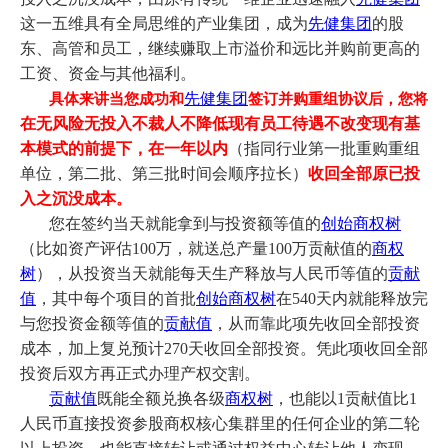
这一五维具有全局思维的产业集团，成为
先健集团
的股
东、高管和员工，继续赚取上市溢价和远比并购前更高的
工资、资金与其他福利。
先健集团
具体来讲当您成功和
签订并购重组协议后，您将
在无风险无投入不裁人不降低现有员工待遇不改变现有基
本模式的前提下，在一年以内
（指同行业第一批重购重组
单位，第二批、第三批时间会顺序拉长）
收回全部原已投
入之沉没成本
。
您在签约当天就能拿到与投资额等值的
创始商权树
（比如资产评估100万，就送总产量100万贡献值的
商权
树
），从投资当天就能每天生产释放与人民币等值的
贡献
值
，其中每个项目的首批
创始商权树
在540天内就能释放完
与您投资金额等值的
贡献值
，从而靠此项先收回全部投资
成本，加上复兑预计270天收回全部投资。凭此项收回全部
投资后双方再正式办理产权交割。
贡献值
既能全额兑换各级
商权树
，也能以1贡献值比1
人民币直接投资参股商权核心集群里的任何企业的第二轮