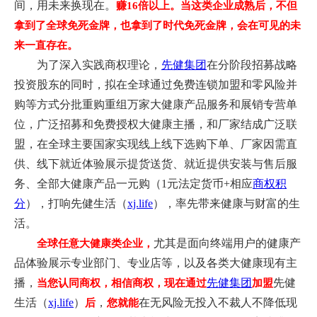
间，用未来换现在。
赚16倍以上。当这类企业成熟后，不但
拿到了全球免死金牌，也拿到了时代免死金牌，会在可见的未
来一直存在。
为了深入实践商权理论，
先健集团
在分阶段
招募战略
投资股东
的同时，
拟在全球通过免费连锁加盟和零风险并
购等方式分批重购重组万家大健康产品服务和展销专营单
位，广泛招募和免费授权大健康主播，和厂家结成广泛联
盟，在全球主要国家实现线上线下选购下单、厂家因需直
供、线下就近体验展示提货送货
、就近提供安装与售后服
务、全部大健康产品一元购（1元法定货币+相应
商权积
分
），打响先健生活（
xj.life
），率先带来健康与财富的生
活。
尤其是面向终端用户的健康产
全球任意大健康类企业，
品体验展示专业部门、专业店等，以及各类大健康现有主
播，
先健集团
先健
当您认同商权，相信商权，现在通过
加盟
生活（
xj.life
）
，
在无风险无投入不裁人不降低现
后
您就能