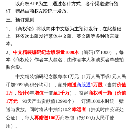
以商权APP为主，通过各种方式、各个渠道进行预
订，赠品由商权APP统一发放。
三、预订规则
1
、
《商权论》将以简体中文版为主预订发行，在此基础
上，将依次出版发行繁体中文版、英文版等多种语言版
本。
2、
中文精装编码纪念版限量1000本
（编码1至1000），每
本《商权论》作者本人签名，由作者本人和购买者单独拍
照合影。
中文精装编码纪念版每本1万元
（1万人民币或1元人民
币加9999商积分均可）
，额外
赠送
商股通
1万股
（当前
价值
1万
，
预计6
年
增值
千倍
至1千万
）
、奋起
商权树一颗（价值
1万元
，90天产出贡献值12990个），订满1000本时统一赠
送与发放。同时将从中抽出10名
幸运者
（抽奖时由公证处
公证），每人
再赠
送100万
商权包（抵100万人民币使
用）。