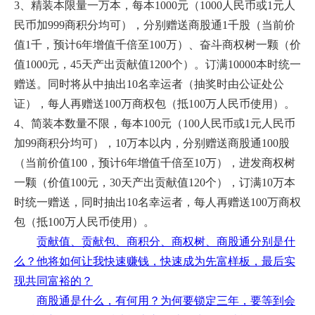
3、精装本限量一万本，每本1000元
（1000人民币或1元人
民币加999商积分均可）
，分别赠送商股通1千股
（当前价
值1千，预计6年增值千倍
至100万
）
、奋斗商权树一颗（价
值1000元，45天产出贡献值1200个）。订满10000本时统一
赠送。同时将从中抽出10名幸运者（抽奖时由公证处公
证），每人再赠送100万商权包（抵100万人民币使用）。
4、简装本数量不限，每本100元
（100人民币或1元人民币
加99商积分均可）
，10万本以内，分别赠送商股通100股
（当前价值100，预计6年增值千倍
至10万
）
，进发商权树
一颗（价值100元，30天产出贡献值120个），订满10万本
时统一赠送，同时抽出10名幸运者，每人再赠送100万商权
包（抵100万人民币使用）。
贡献值、贡献包、商积分、商权树、商股通分别是什
么？他将如何让我快速赚钱，快速成为先富样板，最后实
现共同富裕的？
商股通是什么，有何用？为何要锁定三年，要等到会