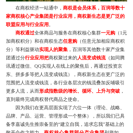
在商权经济一站通中，
商权是会员体系，百润等数十
家商权核心产业集团是行业应用，商权新生态是更广泛的
联盟应用与行业应用
。
商权通过
全体商品与服务在商权核心集群
一元购
（1元
加商权积分）和在商权生态
任意购
（任意元加相应商权积
分）等利益驱动
实现人的聚集
，百润等其他数十家产业集
团通过分
行业应用把
商权聚过来的
人流变成
钱流
（如同腾
讯通过微信、QQ实现人在线上的聚焦后，再通过投资京
东、拼多多等把人流变成钱流），商权新生态在更广泛的
范围把人流变成钱流，各行业各层次的钱流叠加反哺吸引
更多人流，从而
形成
指数级的增长、循环、
上升与
突破
，
直到最终完成商权替代商品之使命。
因为我们在更高层面实现了六位一体（理论、战略、
品牌、产品、运营、管理形成一个整体），所以我们已具
备李嘉诚先生推崇备至的“建立自我，追求忘我”基础上的
敞开合作之能力，
商权核心集群
部分产业
集团
列举如