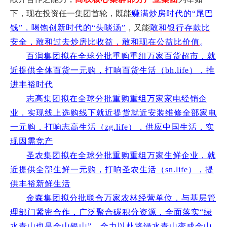
下，现在投资任一集团首轮，既能
赚满炒房时代的“尾巴
钱”，喝饱创新时代的“头啖汤”
，又能
敢和银行存款比
安全，敢和过去炒房比收益，敢和现在公益比价值
。
百润集团拟在全球分批重购重组万家百货超市，就
近提供全体百货一元购，打响百货生活（bh.life），推
进丰裕时代
志高集团拟在全球分批重购重组万家家电经销企
业，实现线上选购线下就近提货就近安装维修全部家电
一元购，打响志高生活（zg.life），供应中国生活，实
现因需竞产
圣农集团拟在全球分批重购重组万家生鲜企业，就
近提供全部生鲜一元购，打响圣农生活（sn.life），提
供丰裕新鲜生活
金森集团拟分批联合万家农林经营单位，与基层管
理部门紧密合作，广泛聚合碳积分资源，全面落实“绿
水青山也是金山银山”，全力以赴将绿水青山变成金山