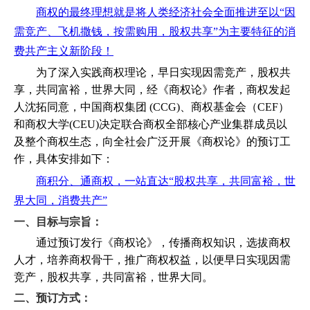
商权的最终理想就是将人类经济社会全面推进至以“因
需竞产、飞机撒钱，按需购用，股权共享”为主要特征的消
费共产主义新阶段！
为了深入实践商权理论，早日实现因需竞产，股权共
享，共同富裕，世界大同，经《商权论》作者，商权发起
人沈拓同意，中国商权集团 (CCG)、商权基金会（CEF）
和商权大学(CEU)决定联合商权全部核心产业集群成员以
及整个商权生态，向全社会广泛开展《商权论》的预订工
作，具体安排如下：
商积分、通商权，一站直达“股权共享，共同富裕，世
界大同，消费共产”
一、
目标与宗旨：
通过预订发行《商权论》，传播商权知识，选拔商权
人才，培养商权骨干，推广商权权益，以便早日实现因需
竞产，股权共享，共同富裕，世界大同。
二、
预订方式：