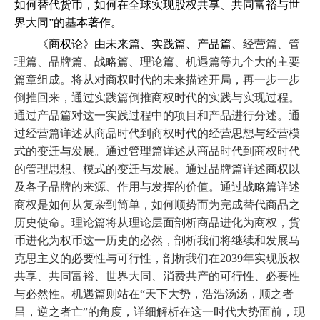
如何替代货币，如何在全球实现股权共享、共同富裕与世
界大同”的基本著作。
《商权论
》由未来篇、实践篇、产品篇、
经营篇、管
理篇、品牌篇、战略篇、理论篇、机遇篇等九个大的主要
篇章组成。将从对商权时代的未来描述开局，再一步一步
倒推回来，通过实践篇倒推商权时代的实践与实现过程。
通过产品篇对这一实践过程中的项目和产品进行分述。通
过经营篇详述从商品时代到商权时代的经营思想与经营模
式的变迁与发展。通过管理篇详述从商品时代到商权时代
的管理思想、模式的变迁与发展。通过品牌篇详述商权以
及各子品牌的来源、作用与发挥的价值。通过战略篇详述
商权是如何从复杂到简单，如何顺势而为完成替代商品之
历史使命。理论篇将从理论层面剖析商品进化为商权，货
币进化为权币这一历史的必然，剖析我们将继续和发展马
克思主义的必要性与可行性，剖析我们在2039年实现股权
共享、共同富裕、世界大同、消费共产的可行性、必要性
与必然性。机遇篇则站在“天下大势，浩浩汤汤，顺之者
昌，逆之者亡”的角度，详细解析在这一时代大势面前，现